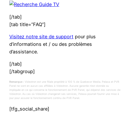
[/tab]
[tab title=”FAQ”]
Visitez notre site de support
pour plus
d’informations et / ou des problèmes
d’assistance.
[/tab]
[/tabgroup]
Remarque :
Videotron est une filiale propriété à 100 % de Quebecor Media. Pelaxa et PVR
Panel ne sont en aucun cas affiliées à Videotron. Aucune garantie n’est donnée ou
impliquée en ce qui concerne le fonctionnement de PVR Panel, qui dépend des services de
Videotron. Au cas où Videotron changerait ses services, Pelaxa pourrait fournir une mise à
jour pour assurer le fonctionnement continu de PVR Panel.
[tfg_social_share]